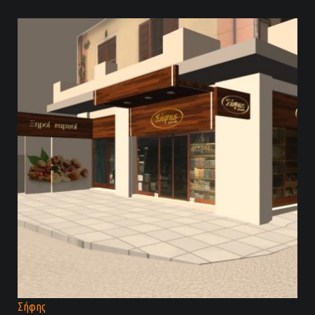
Σήφης